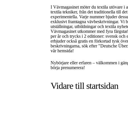
I Vävmagasinet möter du textila utövare i a
textila tekniker, från det traditionella till de
experimentella. Varje nummer bjuder dess
exklusivt framtagna vävbeskrivningar. Vi 
utställningar, utbildningar och textila nyhet
Vävmagasinet utkommer med fyra färgsta
per år och trycks i 2 editioner: svensk och 
erbjuder också gratis en förkortad tysk öve
beskrivningarna, sök efter "Deutsche Über
vår hemsida!
Nybörjare eller erfaren – välkommen i gän
börja prenumerera!
Vidare till
startsidan