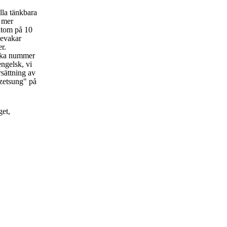
lla tänkbara
t mer
utom på 10
bevakar
er.
rka nummer
engelsk, vi
rsättning av
zetsung" på
get,