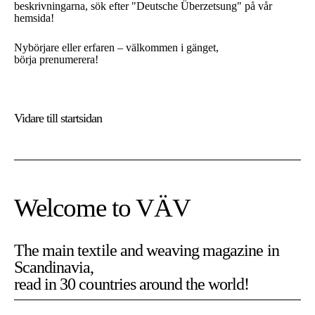
beskrivningarna, sök efter "Deutsche Überzetsung" på vår
hemsida!
Nybörjare eller erfaren – välkommen i gänget,
börja prenumerera!
Vidare till
startsidan
Welcome to VÄV
The main textile and weaving magazine in
Scandinavia,
På Vävmagasinet använder vi cookies. Cookies är nödvändiga
read in 30 countries around the world!
för att sidan ska fungera som den är tänkt