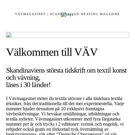
VÄVMAGASINET | SCANDINAVIAN WEAVING MAGAZINE
Välkommen till VÄV
Skandinaviens största tidskrift om textil konst
och vävning,
läses i 30 länder!
I Vävmagasinet möter du textila utövare i alla tänkbara textila
tekniker, från det traditionella till det mer experimentella. Varje
nummer bjuder dessutom på 10 exklusivt framtagna
vävbeskrivningar. Vi bevakar utställningar, utbildningar och
textila nyheter. Vävmagasinet utkommer med fyra färgstarka
nummer per år och trycks i 2 editioner: svensk och engelsk, vi
erbjuder också gratis en förkortad tysk översättning av
beskrivningarna, sök efter "Deutsche Überzetsung" på vår