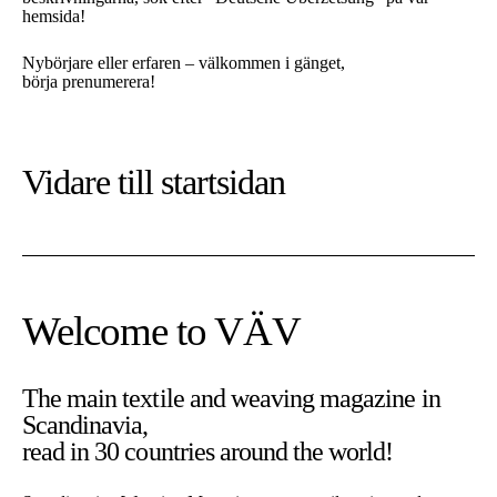
hemsida!
Nybörjare eller erfaren – välkommen i gänget,
börja prenumerera!
Vidare till
startsidan
Welcome to VÄV
The main textile and weaving magazine in
Scandinavia,
På denna sajt använder vi cookies. Cookies är nödvändiga för
read in 30 countries around the world!
att sajten ska fungera som tänkt.