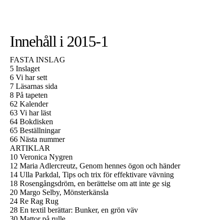
Innehåll i 2015-1
FASTA INSLAG
5 Inslaget
6 Vi har sett
7 Läsarnas sida
8 På tapeten
62 Kalender
63 Vi har läst
64 Bokdisken
65 Beställningar
66 Nästa nummer
ARTIKLAR
10 Veronica Nygren
12 Maria Adlercreutz, Genom hennes ögon och händer
14 Ulla Parkdal, Tips och trix för effektivare vävning
18 Rosengångsdröm, en berättelse om att inte ge sig
20 Margo Selby, Mönsterkänsla
24 Re Rag Rug
28 En textil berättar: Bunker, en grön väv
30 Mattor på rulle