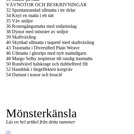
VÄVNOTOR OCH BESKRIVNINGAR
32 Spontanrandad ullmatta i tre delar
34 Knyt en matta i ett nät
35 Väv sniljor
36 Rosengångsmatta med sniljeinslag
38 Dynor med mönster av sniljor
39 Skaftväxling
40 Skyttlad ullmatta i taqueté med skaftväxling
43 Trasmatta i Diversified Plain Weave
46 Ullmatta i glesrips med nytt mattullgarn
48 Margo Selby inspirerar till randig trasmatta
50 Rundvävd halskrage och dubbelbred filt
52 Handduk i färgeffekten korgväv
54 Damast i trasor och bouclé
Mönsterkänsla
Läs en hel artikel från detta nummer