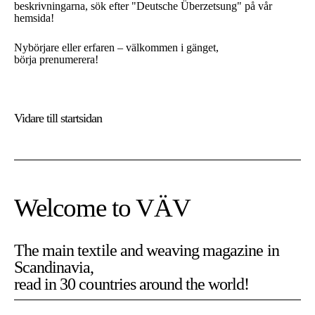
beskrivningarna, sök efter "Deutsche Überzetsung" på vår
hemsida!
Nybörjare eller erfaren – välkommen i gänget,
börja prenumerera!
Vidare till
startsidan
Welcome to VÄV
The main textile and weaving magazine in
Scandinavia,
På Vävmagasinet använder vi cookies. Cookies är nödvändiga
read in 30 countries around the world!
för att sidan ska fungera som den är tänkt