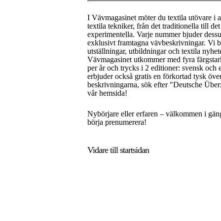
I Vävmagasinet möter du textila utövare i a
textila tekniker, från det traditionella till de
experimentella. Varje nummer bjuder dess
exklusivt framtagna vävbeskrivningar. Vi 
utställningar, utbildningar och textila nyhet
Vävmagasinet utkommer med fyra färgsta
per år och trycks i 2 editioner: svensk och 
erbjuder också gratis en förkortad tysk öve
beskrivningarna, sök efter "Deutsche Über
vår hemsida!
Nybörjare eller erfaren – välkommen i gän
börja prenumerera!
Vidare till
startsidan