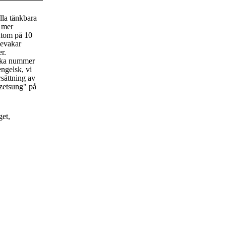
lla tänkbara
t mer
utom på 10
bevakar
er.
rka nummer
engelsk, vi
rsättning av
zetsung" på
get,