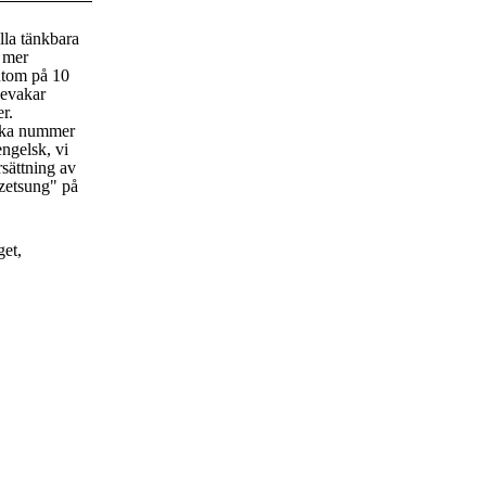
lla tänkbara
t mer
utom på 10
bevakar
er.
rka nummer
engelsk, vi
rsättning av
zetsung" på
get,