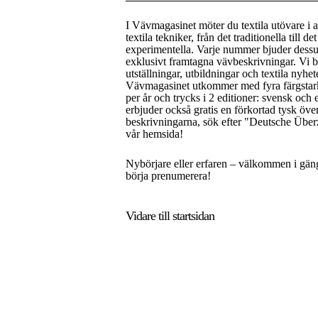
I Vävmagasinet möter du textila utövare i a
textila tekniker, från det traditionella till de
experimentella. Varje nummer bjuder dess
exklusivt framtagna vävbeskrivningar. Vi 
utställningar, utbildningar och textila nyhet
Vävmagasinet utkommer med fyra färgsta
per år och trycks i 2 editioner: svensk och 
erbjuder också gratis en förkortad tysk öve
beskrivningarna, sök efter "Deutsche Über
vår hemsida!
Nybörjare eller erfaren – välkommen i gän
börja prenumerera!
Vidare till
startsidan