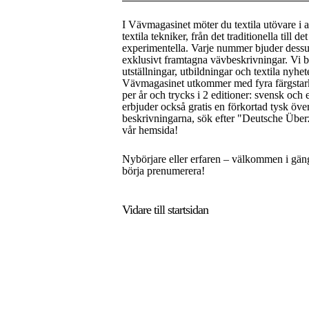
I Vävmagasinet möter du textila utövare i a
textila tekniker, från det traditionella till de
experimentella. Varje nummer bjuder dess
exklusivt framtagna vävbeskrivningar. Vi 
utställningar, utbildningar och textila nyhet
Vävmagasinet utkommer med fyra färgsta
per år och trycks i 2 editioner: svensk och 
erbjuder också gratis en förkortad tysk öve
beskrivningarna, sök efter "Deutsche Über
vår hemsida!
Nybörjare eller erfaren – välkommen i gän
börja prenumerera!
Vidare till
startsidan