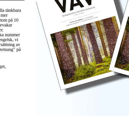
lla tänkbara
t mer
utom på 10
bevakar
er.
rka nummer
engelsk, vi
rsättning av
zetsung" på
get,