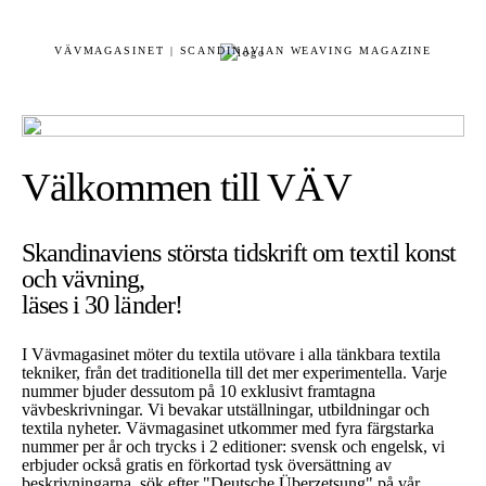
VÄVMAGASINET | SCANDINAVIAN WEAVING MAGAZINE
Välkommen till VÄV
Skandinaviens största tidskrift om textil konst
och vävning,
läses i 30 länder!
I Vävmagasinet möter du textila utövare i alla tänkbara textila
tekniker, från det traditionella till det mer experimentella. Varje
nummer bjuder dessutom på 10 exklusivt framtagna
vävbeskrivningar. Vi bevakar utställningar, utbildningar och
textila nyheter. Vävmagasinet utkommer med fyra färgstarka
nummer per år och trycks i 2 editioner: svensk och engelsk, vi
erbjuder också gratis en förkortad tysk översättning av
beskrivningarna, sök efter "Deutsche Überzetsung" på vår