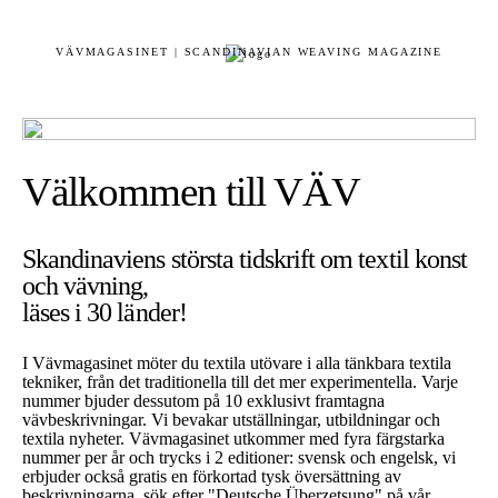
VÄVMAGASINET | SCANDINAVIAN WEAVING MAGAZINE
Välkommen till VÄV
Skandinaviens största tidskrift om textil konst
och vävning,
läses i 30 länder!
I Vävmagasinet möter du textila utövare i alla tänkbara textila
tekniker, från det traditionella till det mer experimentella. Varje
nummer bjuder dessutom på 10 exklusivt framtagna
vävbeskrivningar. Vi bevakar utställningar, utbildningar och
textila nyheter. Vävmagasinet utkommer med fyra färgstarka
nummer per år och trycks i 2 editioner: svensk och engelsk, vi
erbjuder också gratis en förkortad tysk översättning av
beskrivningarna, sök efter "Deutsche Überzetsung" på vår