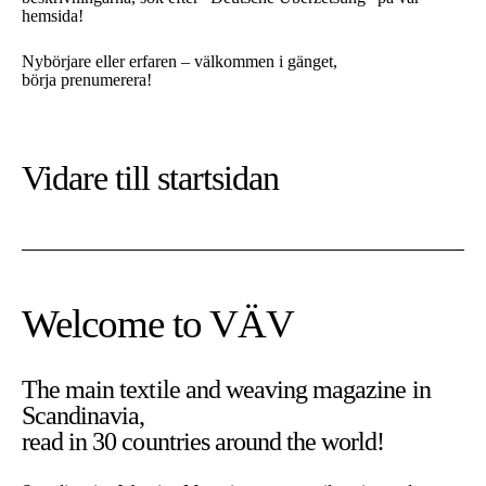
hemsida!
Nybörjare eller erfaren – välkommen i gänget,
börja prenumerera!
Vidare till
startsidan
Welcome to VÄV
The main textile and weaving magazine in
Scandinavia,
På denna sajt använder vi cookies. Cookies är nödvändiga för
read in 30 countries around the world!
att sajten ska fungera som tänkt.