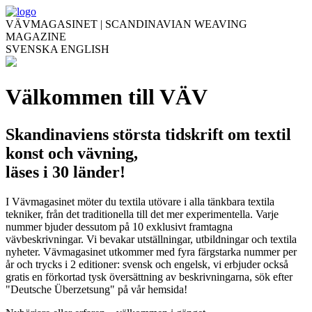
VÄVMAGASINET | SCANDINAVIAN WEAVING
MAGAZINE
SVENSKA
ENGLISH
Välkommen till VÄV
Skandinaviens största tidskrift om textil
konst och vävning,
läses i 30 länder!
I Vävmagasinet möter du textila utövare i alla tänkbara textila
tekniker, från det traditionella till det mer experimentella. Varje
nummer bjuder dessutom på 10 exklusivt framtagna
vävbeskrivningar. Vi bevakar utställningar, utbildningar och textila
nyheter. Vävmagasinet utkommer med fyra färgstarka nummer per
år och trycks i 2 editioner: svensk och engelsk, vi erbjuder också
gratis en förkortad tysk översättning av beskrivningarna, sök efter
"Deutsche Überzetsung" på vår hemsida!