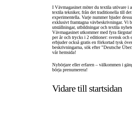
I Vävmagasinet möter du textila utövare i a
textila tekniker, från det traditionella till de
experimentella. Varje nummer bjuder dess
exklusivt framtagna vävbeskrivningar. Vi 
utställningar, utbildningar och textila nyhet
Vävmagasinet utkommer med fyra färgsta
per år och trycks i 2 editioner: svensk och 
erbjuder också gratis en förkortad tysk öve
beskrivningarna, sök efter "Deutsche Über
vår hemsida!
Nybörjare eller erfaren – välkommen i gän
börja prenumerera!
Vidare till
startsidan