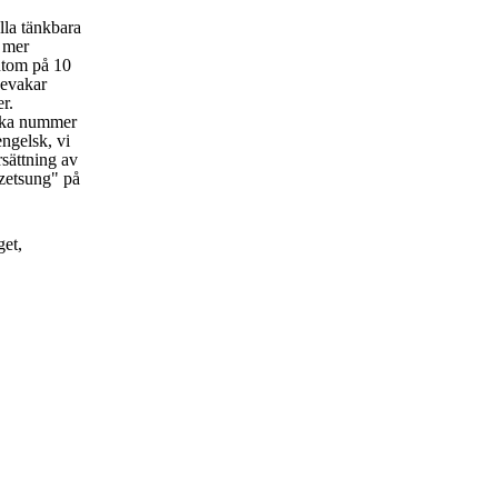
lla tänkbara
t mer
utom på 10
bevakar
er.
rka nummer
engelsk, vi
rsättning av
zetsung" på
get,