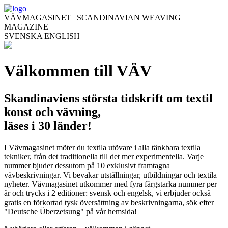
VÄVMAGASINET | SCANDINAVIAN WEAVING
MAGAZINE
SVENSKA
ENGLISH
Välkommen till VÄV
Skandinaviens största tidskrift om textil
konst och vävning,
läses i 30 länder!
I Vävmagasinet möter du textila utövare i alla tänkbara textila
tekniker, från det traditionella till det mer experimentella. Varje
nummer bjuder dessutom på 10 exklusivt framtagna
vävbeskrivningar. Vi bevakar utställningar, utbildningar och textila
nyheter. Vävmagasinet utkommer med fyra färgstarka nummer per
år och trycks i 2 editioner: svensk och engelsk, vi erbjuder också
gratis en förkortad tysk översättning av beskrivningarna, sök efter
"Deutsche Überzetsung" på vår hemsida!