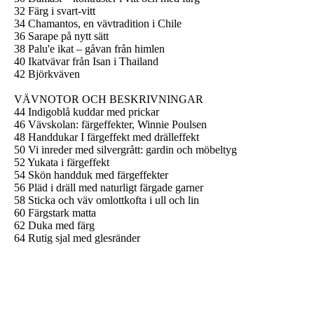
32 Färg i svart-vitt
34 Chamantos, en vävtradition i Chile
36 Sarape på nytt sätt
38 Palu'e ikat – gåvan från himlen
40 Ikatvävar från Isan i Thailand
42 Björkväven
VÄVNOTOR OCH BESKRIVNINGAR
44 Indigoblå kuddar med prickar
46 Vävskolan: färgeffekter, Winnie Poulsen
48 Handdukar I färgeffekt med drälleffekt
50 Vi inreder med silvergrått: gardin och möbeltyg
52 Yukata i färgeffekt
54 Skön handduk med färgeffekter
56 Pläd i dräll med naturligt färgade garner
58 Sticka och väv omlottkofta i ull och lin
60 Färgstark matta
62 Duka med färg
64 Rutig sjal med glesränder