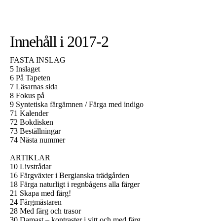
Innehåll i 2017-2
FASTA INSLAG
5 Inslaget
6 På Tapeten
7 Läsarnas sida
8 Fokus på
9 Syntetiska färgämnen / Färga med indigo
71 Kalender
72 Bokdisken
73 Beställningar
74 Nästa nummer
ARTIKLAR
10 Livstrådar
16 Färgväxter i Bergianska trädgården
18 Färga naturligt i regnbågens alla färger
21 Skapa med färg!
24 Färgmästaren
28 Med färg och trasor
30 Damast – kontraster i vitt och med färg