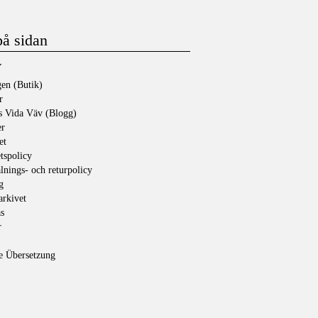
på sidan
Y
en (Butik)
r
s Vida Väv (Blogg)
er
et
etspolicy
lnings- och returpolicy
g
rkivet
s
r
e Übersetzung