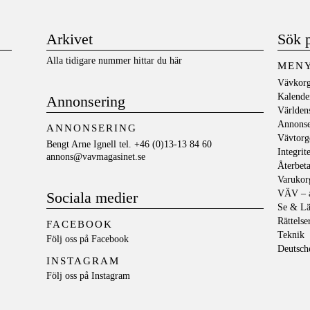
Arkivet
Sök 
Alla tidigare nummer hittar du här
MEN
Vävkorg
Kalende
Annonsering
Världen
Annons
ANNONSERING
Vävtorg
Bengt Arne Ignell tel. +46 (0)13-13 84 60
Integrit
annons@vavmagasinet.se
Återbeta
Varukor
VÄV – a
Sociala medier
Se & Lä
Rättelse
FACEBOOK
Teknik
Följ oss på
Facebook
Deutsch
INSTAGRAM
Följ oss på
Instagram