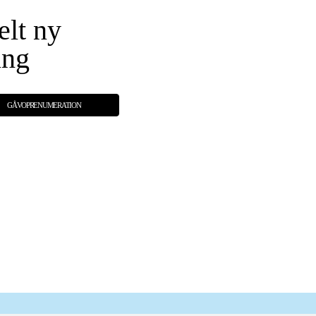
elt ny
ing
GÅVOPRENUMERATION