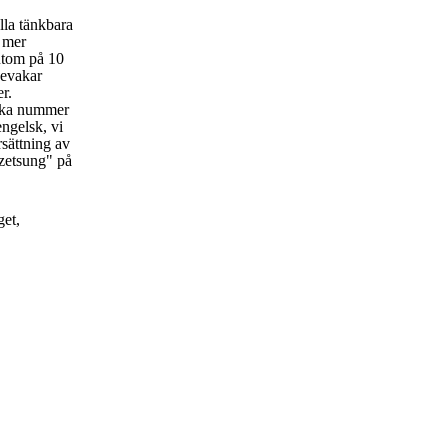
lla tänkbara
t mer
utom på 10
bevakar
er.
rka nummer
engelsk, vi
rsättning av
zetsung" på
get,