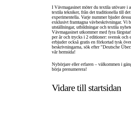
I Vävmagasinet möter du textila utövare i a
textila tekniker, från det traditionella till de
experimentella. Varje nummer bjuder dess
exklusivt framtagna vävbeskrivningar. Vi 
utställningar, utbildningar och textila nyhet
Vävmagasinet utkommer med fyra färgsta
per år och trycks i 2 editioner: svensk och 
erbjuder också gratis en förkortad tysk öve
beskrivningarna, sök efter "Deutsche Über
vår hemsida!
Nybörjare eller erfaren – välkommen i gän
börja prenumerera!
Vidare till
startsidan