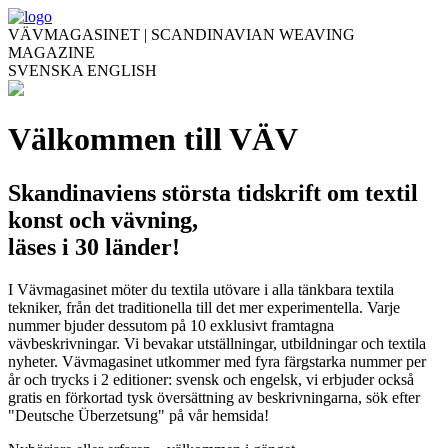
VÄVMAGASINET | SCANDINAVIAN WEAVING
MAGAZINE
SVENSKA
ENGLISH
Välkommen till VÄV
Skandinaviens största tidskrift om textil
konst och vävning,
läses i 30 länder!
I Vävmagasinet möter du textila utövare i alla tänkbara textila
tekniker, från det traditionella till det mer experimentella. Varje
nummer bjuder dessutom på 10 exklusivt framtagna
vävbeskrivningar. Vi bevakar utställningar, utbildningar och textila
nyheter. Vävmagasinet utkommer med fyra färgstarka nummer per
år och trycks i 2 editioner: svensk och engelsk, vi erbjuder också
gratis en förkortad tysk översättning av beskrivningarna, sök efter
"Deutsche Überzetsung" på vår hemsida!