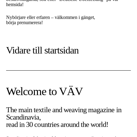
hemsida!
Nybörjare eller erfaren – välkommen i gänget,
börja prenumerera!
Vidare till
startsidan
Welcome to VÄV
The main textile and weaving magazine in
Scandinavia,
På denna sajt använder vi cookies. Cookies är nödvändiga för
read in 30 countries around the world!
att sajten ska fungera som tänkt.