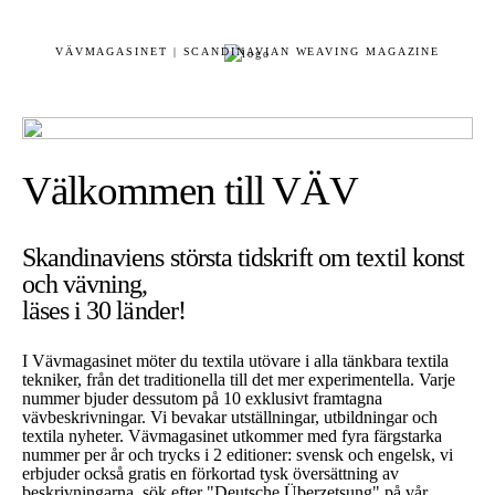
VÄVMAGASINET | SCANDINAVIAN WEAVING MAGAZINE
Välkommen till VÄV
Skandinaviens största tidskrift om textil konst
och vävning,
läses i 30 länder!
I Vävmagasinet möter du textila utövare i alla tänkbara textila
tekniker, från det traditionella till det mer experimentella. Varje
nummer bjuder dessutom på 10 exklusivt framtagna
vävbeskrivningar. Vi bevakar utställningar, utbildningar och
textila nyheter. Vävmagasinet utkommer med fyra färgstarka
nummer per år och trycks i 2 editioner: svensk och engelsk, vi
erbjuder också gratis en förkortad tysk översättning av
beskrivningarna, sök efter "Deutsche Überzetsung" på vår