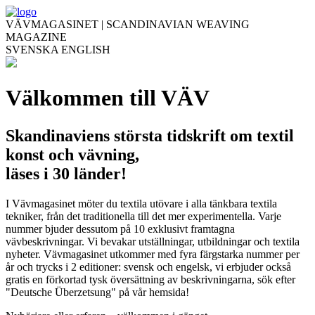
VÄVMAGASINET | SCANDINAVIAN WEAVING
MAGAZINE
SVENSKA
ENGLISH
Välkommen till VÄV
Skandinaviens största tidskrift om textil
konst och vävning,
läses i 30 länder!
I Vävmagasinet möter du textila utövare i alla tänkbara textila
tekniker, från det traditionella till det mer experimentella. Varje
nummer bjuder dessutom på 10 exklusivt framtagna
vävbeskrivningar. Vi bevakar utställningar, utbildningar och textila
nyheter. Vävmagasinet utkommer med fyra färgstarka nummer per
år och trycks i 2 editioner: svensk och engelsk, vi erbjuder också
gratis en förkortad tysk översättning av beskrivningarna, sök efter
"Deutsche Überzetsung" på vår hemsida!