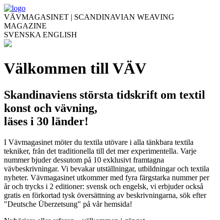
VÄVMAGASINET | SCANDINAVIAN WEAVING
MAGAZINE
SVENSKA
ENGLISH
Välkommen till VÄV
Skandinaviens största tidskrift om textil
konst och vävning,
läses i 30 länder!
I Vävmagasinet möter du textila utövare i alla tänkbara textila
tekniker, från det traditionella till det mer experimentella. Varje
nummer bjuder dessutom på 10 exklusivt framtagna
vävbeskrivningar. Vi bevakar utställningar, utbildningar och textila
nyheter. Vävmagasinet utkommer med fyra färgstarka nummer per
år och trycks i 2 editioner: svensk och engelsk, vi erbjuder också
gratis en förkortad tysk översättning av beskrivningarna, sök efter
"Deutsche Überzetsung" på vår hemsida!