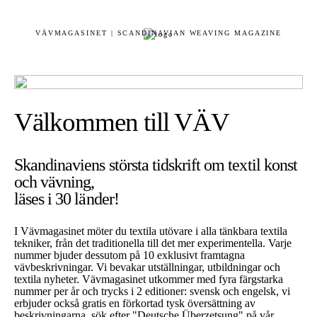
VÄVMAGASINET | SCANDINAVIAN WEAVING MAGAZINE
Välkommen till VÄV
Skandinaviens största tidskrift om textil konst
och vävning,
läses i 30 länder!
I Vävmagasinet möter du textila utövare i alla tänkbara textila
tekniker, från det traditionella till det mer experimentella. Varje
nummer bjuder dessutom på 10 exklusivt framtagna
vävbeskrivningar. Vi bevakar utställningar, utbildningar och
textila nyheter. Vävmagasinet utkommer med fyra färgstarka
nummer per år och trycks i 2 editioner: svensk och engelsk, vi
erbjuder också gratis en förkortad tysk översättning av
beskrivningarna, sök efter "Deutsche Überzetsung" på vår