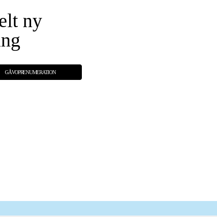
elt ny
ing
GÅVOPRENUMERATION