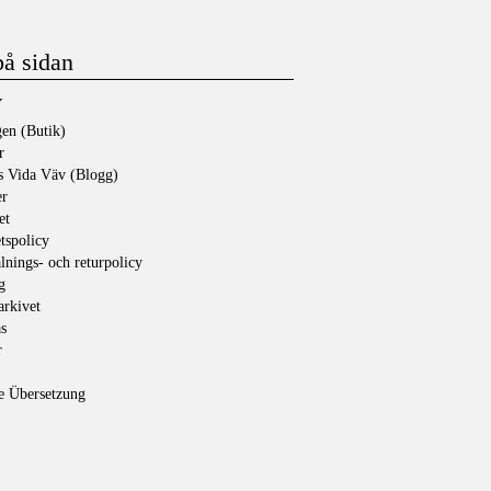
på sidan
Y
en (Butik)
r
s Vida Väv (Blogg)
er
et
etspolicy
lnings- och returpolicy
g
rkivet
s
r
e Übersetzung