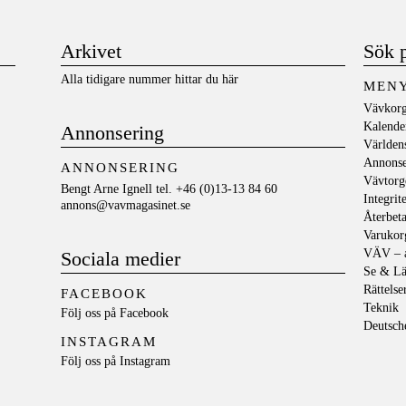
Arkivet
Sök 
Alla tidigare nummer hittar du här
MEN
Vävkorg
Kalende
Annonsering
Världen
Annons
ANNONSERING
Vävtorg
Bengt Arne Ignell tel. +46 (0)13-13 84 60
Integrit
annons@vavmagasinet.se
Återbeta
Varukor
VÄV – a
Sociala medier
Se & Lä
Rättelse
FACEBOOK
Teknik
Följ oss på
Facebook
Deutsch
INSTAGRAM
Följ oss på
Instagram