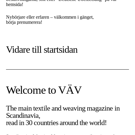
hemsida!
Nybörjare eller erfaren – välkommen i gänget,
börja prenumerera!
Vidare till
startsidan
Welcome to VÄV
The main textile and weaving magazine in
Scandinavia,
På denna sajt använder vi cookies. Cookies är nödvändiga för
read in 30 countries around the world!
att sajten ska fungera som tänkt.