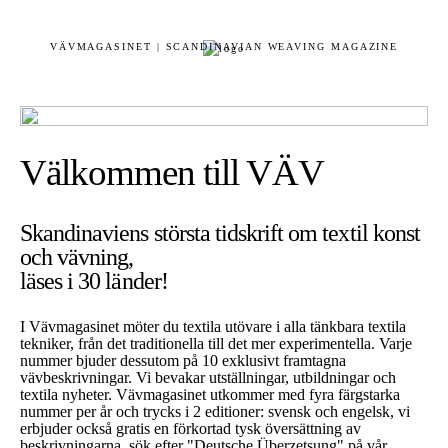
VÄVMAGASINET | SCANDINAVIAN WEAVING MAGAZINE
Välkommen till VÄV
Skandinaviens största tidskrift om textil konst
och vävning,
läses i 30 länder!
I Vävmagasinet möter du textila utövare i alla tänkbara textila
tekniker, från det traditionella till det mer experimentella. Varje
nummer bjuder dessutom på 10 exklusivt framtagna
vävbeskrivningar. Vi bevakar utställningar, utbildningar och
textila nyheter. Vävmagasinet utkommer med fyra färgstarka
nummer per år och trycks i 2 editioner: svensk och engelsk, vi
erbjuder också gratis en förkortad tysk översättning av
beskrivningarna, sök efter "Deutsche Überzetsung" på vår