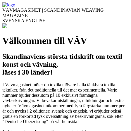
VÄVMAGASINET | SCANDINAVIAN WEAVING
MAGAZINE
SVENSKA
ENGLISH
Välkommen till VÄV
Skandinaviens största tidskrift om textil
konst och vävning,
läses i 30 länder!
I Vävmagasinet möter du textila utövare i alla tänkbara textila
tekniker, från det traditionella till det mer experimentella. Varje
nummer bjuder dessutom på 10 exklusivt framtagna
vävbeskrivningar. Vi bevakar utställningar, utbildningar och textila
nyheter. Vävmagasinet utkommer med fyra färgstarka nummer per
år och trycks i 2 editioner: svensk och engelsk, vi erbjuder också
gratis en förkortad tysk översättning av beskrivningarna, sök efter
"Deutsche Überzetsung" på vår hemsida!