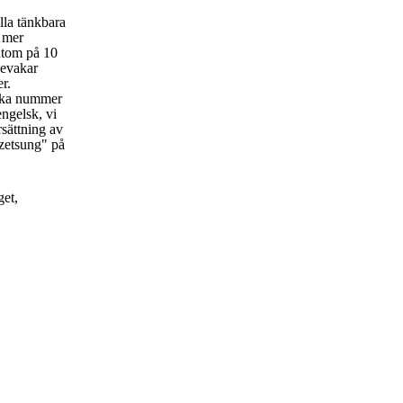
lla tänkbara
t mer
utom på 10
bevakar
er.
rka nummer
engelsk, vi
rsättning av
zetsung" på
get,