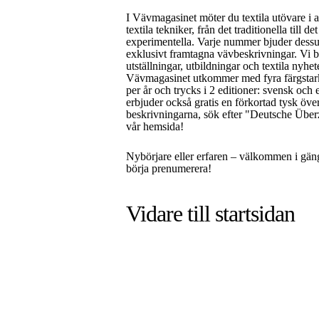
I Vävmagasinet möter du textila utövare i a
textila tekniker, från det traditionella till de
experimentella. Varje nummer bjuder dess
exklusivt framtagna vävbeskrivningar. Vi 
utställningar, utbildningar och textila nyhet
Vävmagasinet utkommer med fyra färgsta
per år och trycks i 2 editioner: svensk och 
erbjuder också gratis en förkortad tysk öve
beskrivningarna, sök efter "Deutsche Über
vår hemsida!
Nybörjare eller erfaren – välkommen i gän
börja prenumerera!
Vidare till
startsidan