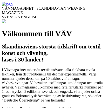
VÄVMAGASINET | SCANDINAVIAN WEAVING
MAGAZINE
SVENSKA
ENGLISH
Välkommen till VÄV
Skandinaviens största tidskrift om textil
konst och vävning,
läses i 30 länder!
I Vävmagasinet möter du textila utövare i alla tänkbara textila
tekniker, från det traditionella till det mer experimentella. Varje
nummer bjuder dessutom på 10 exklusivt framtagna
vävbeskrivningar. Vi bevakar utställningar, utbildningar och textila
nyheter. Vävmagasinet utkommer med fyra färgstarka nummer per
år och trycks i 2 editioner: svensk och engelsk, vi erbjuder också
gratis en förkortad tysk översättning av beskrivningarna, sök efter
"Deutsche Überzetsung" på vår hemsida!