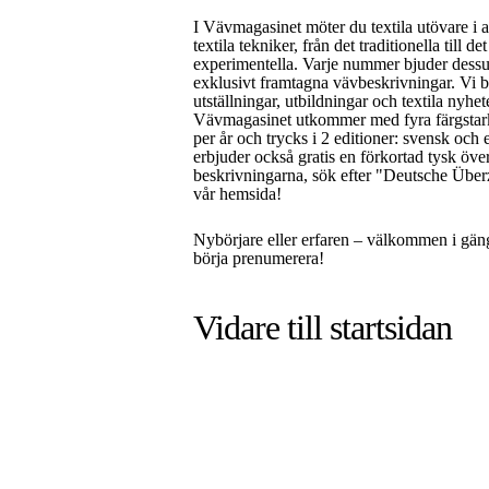
I Vävmagasinet möter du textila utövare i a
textila tekniker, från det traditionella till de
experimentella. Varje nummer bjuder dess
exklusivt framtagna vävbeskrivningar. Vi 
utställningar, utbildningar och textila nyhet
Vävmagasinet utkommer med fyra färgsta
per år och trycks i 2 editioner: svensk och 
erbjuder också gratis en förkortad tysk öve
beskrivningarna, sök efter "Deutsche Über
vår hemsida!
Nybörjare eller erfaren – välkommen i gän
börja prenumerera!
Vidare till
startsidan