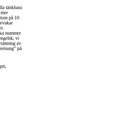
lla tänkbara
t mer
utom på 10
bevakar
er.
rka nummer
engelsk, vi
rsättning av
zetsung" på
get,