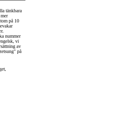
lla tänkbara
t mer
utom på 10
bevakar
er.
rka nummer
engelsk, vi
rsättning av
zetsung" på
get,