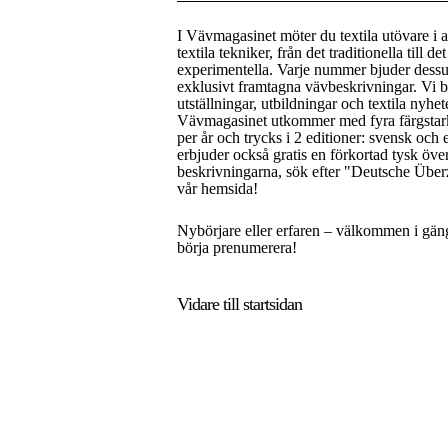
I Vävmagasinet möter du textila utövare i a
textila tekniker, från det traditionella till de
experimentella. Varje nummer bjuder dess
exklusivt framtagna vävbeskrivningar. Vi 
utställningar, utbildningar och textila nyhet
Vävmagasinet utkommer med fyra färgsta
per år och trycks i 2 editioner: svensk och 
erbjuder också gratis en förkortad tysk öve
beskrivningarna, sök efter "Deutsche Über
vår hemsida!
Nybörjare eller erfaren – välkommen i gän
börja prenumerera!
Vidare till
startsidan