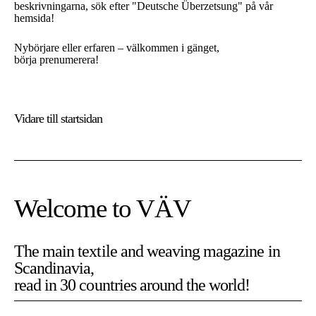
beskrivningarna, sök efter "Deutsche Überzetsung" på vår
hemsida!
Nybörjare eller erfaren – välkommen i gänget,
börja prenumerera!
Vidare till
startsidan
Welcome to VÄV
The main textile and weaving magazine in
Scandinavia,
At Vävmagasinet we use cookies. Cookies are needed for the
read in 30 countries around the world!
site to work as expected.