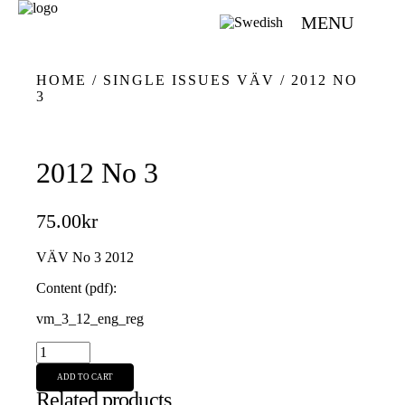
MENU
HOME
/
SINGLE ISSUES VÄV
/ 2012 NO
3
2012 No 3
75.00
kr
VÄV No 3 2012
Content (pdf):
vm_3_12_eng_reg
2012
No
ADD TO CART
3
Related products
quantity