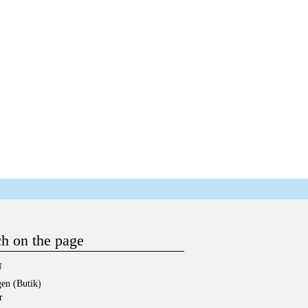
ch on the page
U
en (Butik)
r