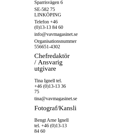
Sparrisvägen 6
SE-582 75
LINKÖPING
Telefon +46
(0)13-13 84 60
info@vavmagasinet.se
Organisationsnummer
556651-4302
Chefredaktör
/
Ansvarig
utgivare
Tina Ignell tel.
+46 (0)13-13 36
75
tina@vavmagasinet.se
Fotograf/Kansli
Bengt Arne Ignell
tel. +46 (0)13-13
84 60