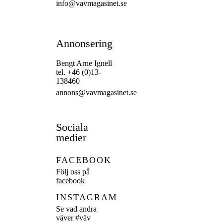
info@vavmagasinet.se
Annonsering
Bengt Arne Ignell
tel. +46 (0)13-
138460
annons@vavmagasinet.se
Sociala
medier
FACEBOOK
Följ oss på
facebook
INSTAGRAM
Se vad andra
väver
#väv