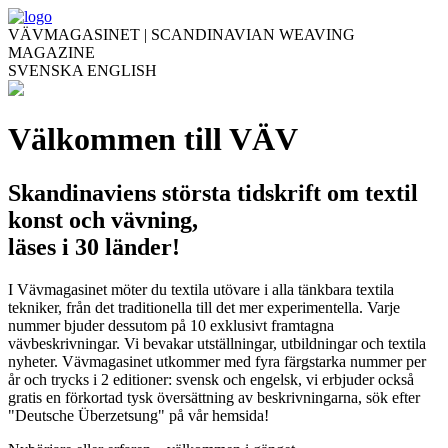
VÄVMAGASINET | SCANDINAVIAN WEAVING
MAGAZINE
SVENSKA
ENGLISH
Välkommen till VÄV
Skandinaviens största tidskrift om textil
konst och vävning,
läses i 30 länder!
I Vävmagasinet möter du textila utövare i alla tänkbara textila
tekniker, från det traditionella till det mer experimentella. Varje
nummer bjuder dessutom på 10 exklusivt framtagna
vävbeskrivningar. Vi bevakar utställningar, utbildningar och textila
nyheter. Vävmagasinet utkommer med fyra färgstarka nummer per
år och trycks i 2 editioner: svensk och engelsk, vi erbjuder också
gratis en förkortad tysk översättning av beskrivningarna, sök efter
"Deutsche Überzetsung" på vår hemsida!