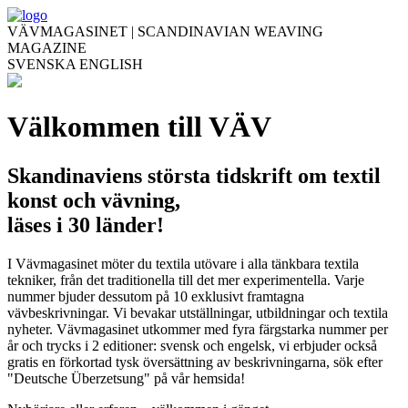
VÄVMAGASINET | SCANDINAVIAN WEAVING
MAGAZINE
SVENSKA
ENGLISH
Välkommen till VÄV
Skandinaviens största tidskrift om textil
konst och vävning,
läses i 30 länder!
I Vävmagasinet möter du textila utövare i alla tänkbara textila
tekniker, från det traditionella till det mer experimentella. Varje
nummer bjuder dessutom på 10 exklusivt framtagna
vävbeskrivningar. Vi bevakar utställningar, utbildningar och textila
nyheter. Vävmagasinet utkommer med fyra färgstarka nummer per
år och trycks i 2 editioner: svensk och engelsk, vi erbjuder också
gratis en förkortad tysk översättning av beskrivningarna, sök efter
"Deutsche Überzetsung" på vår hemsida!