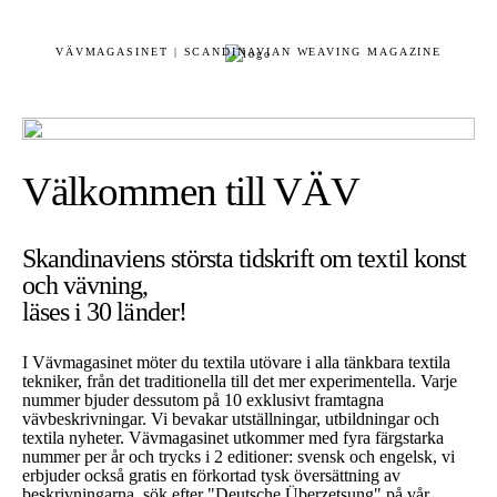
VÄVMAGASINET | SCANDINAVIAN WEAVING MAGAZINE
Välkommen till VÄV
Skandinaviens största tidskrift om textil konst
och vävning,
läses i 30 länder!
I Vävmagasinet möter du textila utövare i alla tänkbara textila
tekniker, från det traditionella till det mer experimentella. Varje
nummer bjuder dessutom på 10 exklusivt framtagna
vävbeskrivningar. Vi bevakar utställningar, utbildningar och
textila nyheter. Vävmagasinet utkommer med fyra färgstarka
nummer per år och trycks i 2 editioner: svensk och engelsk, vi
erbjuder också gratis en förkortad tysk översättning av
beskrivningarna, sök efter "Deutsche Überzetsung" på vår