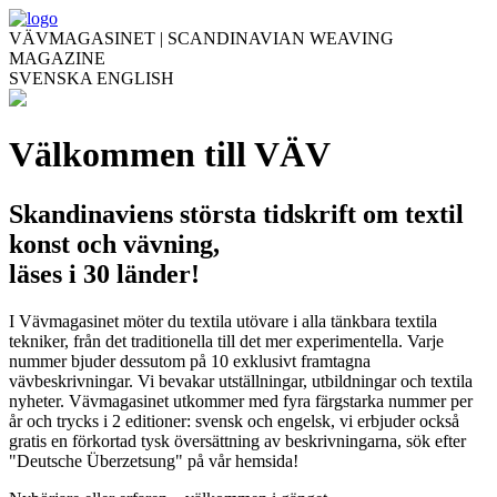
VÄVMAGASINET | SCANDINAVIAN WEAVING
MAGAZINE
SVENSKA
ENGLISH
Välkommen till VÄV
Skandinaviens största tidskrift om textil
konst och vävning,
läses i 30 länder!
I Vävmagasinet möter du textila utövare i alla tänkbara textila
tekniker, från det traditionella till det mer experimentella. Varje
nummer bjuder dessutom på 10 exklusivt framtagna
vävbeskrivningar. Vi bevakar utställningar, utbildningar och textila
nyheter. Vävmagasinet utkommer med fyra färgstarka nummer per
år och trycks i 2 editioner: svensk och engelsk, vi erbjuder också
gratis en förkortad tysk översättning av beskrivningarna, sök efter
"Deutsche Überzetsung" på vår hemsida!