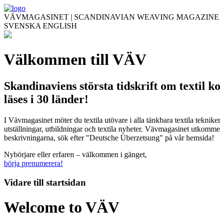
VÄVMAGASINET | SCANDINAVIAN WEAVING MAGAZINE
SVENSKA
ENGLISH
Välkommen till VÄV
Skandinaviens största tidskrift om textil k
läses i 30 länder!
I Vävmagasinet möter du textila utövare i alla tänkbara textila teknik
utställningar, utbildningar och textila nyheter. Vävmagasinet utkommer
beskrivningarna, sök efter "Deutsche Überzetsung" på vår hemsida!
Nybörjare eller erfaren – välkommen i gänget,
börja prenumerera!
Vidare till
startsidan
Welcome to VÄV