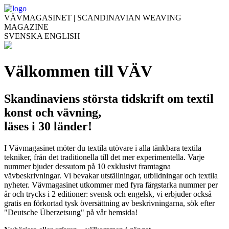
VÄVMAGASINET | SCANDINAVIAN WEAVING
MAGAZINE
SVENSKA
ENGLISH
Välkommen till VÄV
Skandinaviens största tidskrift om textil
konst och vävning,
läses i 30 länder!
I Vävmagasinet möter du textila utövare i alla tänkbara textila
tekniker, från det traditionella till det mer experimentella. Varje
nummer bjuder dessutom på 10 exklusivt framtagna
vävbeskrivningar. Vi bevakar utställningar, utbildningar och textila
nyheter. Vävmagasinet utkommer med fyra färgstarka nummer per
år och trycks i 2 editioner: svensk och engelsk, vi erbjuder också
gratis en förkortad tysk översättning av beskrivningarna, sök efter
"Deutsche Überzetsung" på vår hemsida!