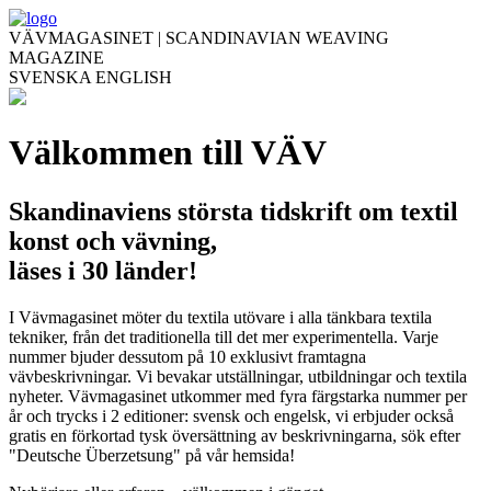
VÄVMAGASINET | SCANDINAVIAN WEAVING
MAGAZINE
SVENSKA
ENGLISH
Välkommen till VÄV
Skandinaviens största tidskrift om textil
konst och vävning,
läses i 30 länder!
I Vävmagasinet möter du textila utövare i alla tänkbara textila
tekniker, från det traditionella till det mer experimentella. Varje
nummer bjuder dessutom på 10 exklusivt framtagna
vävbeskrivningar. Vi bevakar utställningar, utbildningar och textila
nyheter. Vävmagasinet utkommer med fyra färgstarka nummer per
år och trycks i 2 editioner: svensk och engelsk, vi erbjuder också
gratis en förkortad tysk översättning av beskrivningarna, sök efter
"Deutsche Überzetsung" på vår hemsida!