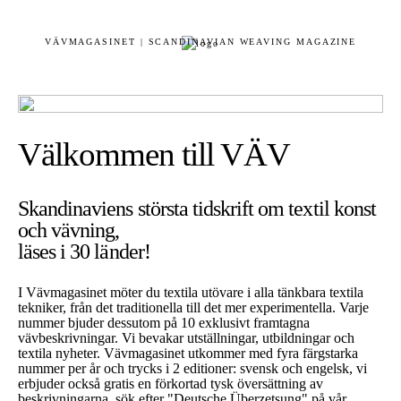
VÄVMAGASINET | SCANDINAVIAN WEAVING MAGAZINE
Välkommen till VÄV
Skandinaviens största tidskrift om textil konst
och vävning,
läses i 30 länder!
I Vävmagasinet möter du textila utövare i alla tänkbara textila
tekniker, från det traditionella till det mer experimentella. Varje
nummer bjuder dessutom på 10 exklusivt framtagna
vävbeskrivningar. Vi bevakar utställningar, utbildningar och
textila nyheter. Vävmagasinet utkommer med fyra färgstarka
nummer per år och trycks i 2 editioner: svensk och engelsk, vi
erbjuder också gratis en förkortad tysk översättning av
beskrivningarna, sök efter "Deutsche Überzetsung" på vår