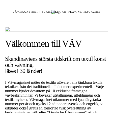
VÄVMAGASINET | SCANDINAVIAN WEAVING MAGAZINE
Välkommen till VÄV
Skandinaviens största tidskrift om textil konst
och vävning,
läses i 30 länder!
I Vävmagasinet möter du textila utövare i alla tänkbara textila
tekniker, från det traditionella till det mer experimentella. Varje
nummer bjuder dessutom på 10 exklusivt framtagna
vävbeskrivningar. Vi bevakar utställningar, utbildningar och
textila nyheter. Vävmagasinet utkommer med fyra färgstarka
nummer per år och trycks i 2 editioner: svensk och engelsk, vi
erbjuder också gratis en förkortad tysk översättning av
beskrivningarna, sök efter "Deutsche Überzetsung" på vår