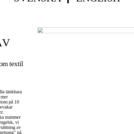
ÄV
 om textil
lla tänkbara
t mer
utom på 10
bevakar
er.
rka nummer
engelsk, vi
rsättning av
zetsung" på