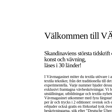
Välkommen till V
Skandinaviens största tidskrift
konst och vävning,
läses i 30 länder!
I Vävmagasinet möter du textila utövare i a
textila tekniker, från det traditionella till de
experimentella. Varje nummer bjuder dess
exklusivt framtagna vävbeskrivningar. Vi 
utställningar, utbildningar och textila nyhet
Vävmagasinet utkommer med fyra färgsta
per år och trycks i 2 editioner: svensk och 
erbjuder också gratis en förkortad tysk öve
beskrivningarna, sök efter "Deutsche Über