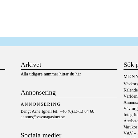
Arkivet
Sök 
Alla tidigare nummer hittar du här
MEN
Vävkorg
Kalende
Annonsering
Världen
Annons
ANNONSERING
Vävtorg
Bengt Arne Ignell tel. +46 (0)13-13 84 60
Integrit
annons@vavmagasinet.se
Återbeta
Varukor
VÄV – a
Sociala medier