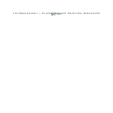
VÄVMAGASINET | SCANDINAVIAN WEAVING MAGAZINE