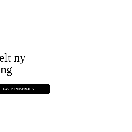
elt ny
ing
GÅVOPRENUMERATION