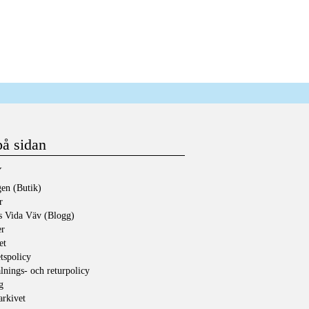
på sidan
Y
en (Butik)
r
s Vida Väv (Blogg)
er
et
etspolicy
lnings- och returpolicy
g
rkivet