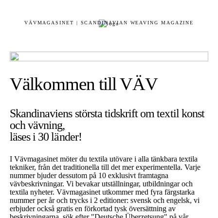
VÄVMAGASINET | SCANDINAVIAN WEAVING MAGAZINE
Välkommen till VÄV
Skandinaviens största tidskrift om textil konst
och vävning,
läses i 30 länder!
I Vävmagasinet möter du textila utövare i alla tänkbara textila
tekniker, från det traditionella till det mer experimentella. Varje
nummer bjuder dessutom på 10 exklusivt framtagna
vävbeskrivningar. Vi bevakar utställningar, utbildningar och
textila nyheter. Vävmagasinet utkommer med fyra färgstarka
nummer per år och trycks i 2 editioner: svensk och engelsk, vi
erbjuder också gratis en förkortad tysk översättning av
beskrivningarna, sök efter "Deutsche Überzetsung" på vår