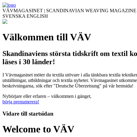
VÄVMAGASINET | SCANDINAVIAN WEAVING MAGAZINE
SVENSKA
ENGLISH
Välkommen till VÄV
Skandinaviens största tidskrift om textil k
läses i 30 länder!
I Vävmagasinet möter du textila utövare i alla tänkbara textila teknik
utställningar, utbildningar och textila nyheter. Vävmagasinet utkommer
beskrivningarna, sök efter "Deutsche Überzetsung" på vår hemsida!
Nybörjare eller erfaren – välkommen i gänget,
börja prenumerera!
Vidare till
startsidan
Welcome to VÄV