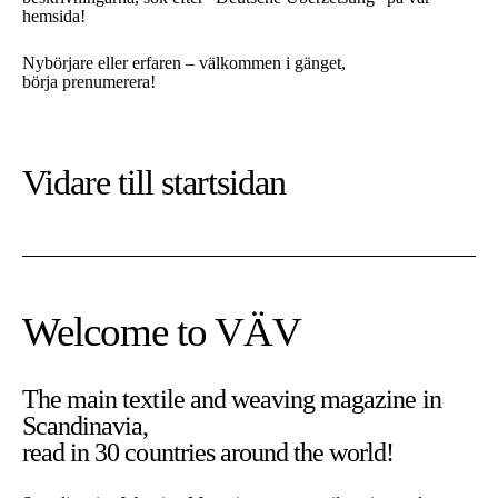
hemsida!
Nybörjare eller erfaren – välkommen i gänget,
börja prenumerera!
Vidare till
startsidan
Welcome to VÄV
The main textile and weaving magazine in
Scandinavia,
På denna sajt använder vi cookies. Cookies är nödvändiga för
read in 30 countries around the world!
att sajten ska fungera som tänkt.