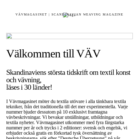
VÄVMAGASINET | SCANDINAVIAN WEAVING MAGAZINE
Välkommen till VÄV
Skandinaviens största tidskrift om textil konst
och vävning,
läses i 30 länder!
I Vävmagasinet möter du textila utövare i alla tänkbara textila
tekniker, från det traditionella till det mer experimentella. Varje
nummer bjuder dessutom på 10 exklusivt framtagna
vävbeskrivningar. Vi bevakar utställningar, utbildningar och
textila nyheter. Vävmagasinet utkommer med fyra färgstarka
nummer per år och trycks i 2 editioner: svensk och engelsk, vi
erbjuder också gratis en förkortad tysk översättning av
beskrivningarna, sök efter "Deutsche Überzetsung" på vår