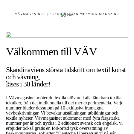
VÄVMAGASINET | SCANDINAVIAN WEAVING MAGAZINE
Välkommen till VÄV
Skandinaviens största tidskrift om textil konst
och vävning,
läses i 30 länder!
I Vävmagasinet möter du textila utövare i alla tänkbara textila
tekniker, från det traditionella till det mer experimentella. Varje
nummer bjuder dessutom på 10 exklusivt framtagna
vävbeskrivningar. Vi bevakar utställningar, utbildningar och
textila nyheter. Vävmagasinet utkommer med fyra färgstarka
nummer per år och trycks i 2 editioner: svensk och engelsk, vi
erbjuder också gratis en förkortad tysk översättning av
beskrivningarna, sök efter "Deutsche Überzetsung" på vår