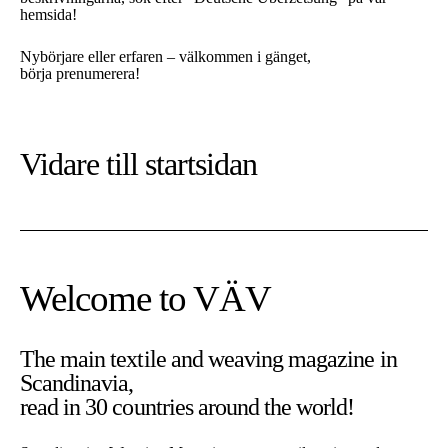
hemsida!
Nybörjare eller erfaren – välkommen i gänget,
börja prenumerera!
Vidare till
startsidan
Welcome to VÄV
The main textile and weaving magazine in
Scandinavia,
På denna sajt använder vi cookies. Cookies är nödvändiga för
read in 30 countries around the world!
att sajten ska fungera som tänkt.