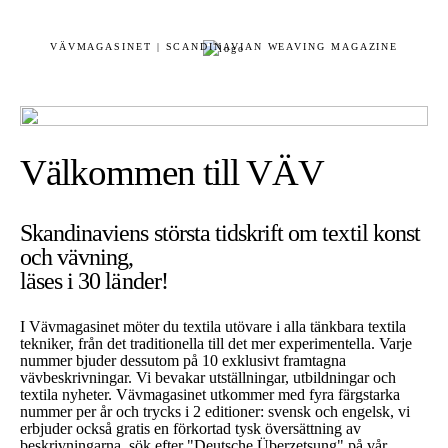
VÄVMAGASINET | SCANDINAVIAN WEAVING MAGAZINE
Välkommen till VÄV
Skandinaviens största tidskrift om textil konst
och vävning,
läses i 30 länder!
I Vävmagasinet möter du textila utövare i alla tänkbara textila
tekniker, från det traditionella till det mer experimentella. Varje
nummer bjuder dessutom på 10 exklusivt framtagna
vävbeskrivningar. Vi bevakar utställningar, utbildningar och
textila nyheter. Vävmagasinet utkommer med fyra färgstarka
nummer per år och trycks i 2 editioner: svensk och engelsk, vi
erbjuder också gratis en förkortad tysk översättning av
beskrivningarna, sök efter "Deutsche Überzetsung" på vår