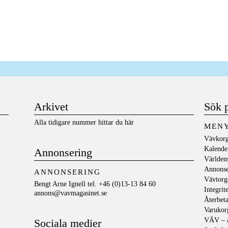
Arkivet
Sök 
Alla tidigare nummer hittar du här
MEN
Vävkorg
Kalende
Annonsering
Världen
Annons
ANNONSERING
Vävtorg
Bengt Arne Ignell tel. +46 (0)13-13 84 60
Integrit
annons@vavmagasinet.se
Återbeta
Varukor
VÄV – a
Sociala medier