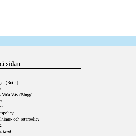
på sidan
Y
en (Butik)
r
s Vida Väv (Blogg)
er
et
etspolicy
lnings- och returpolicy
g
rkivet