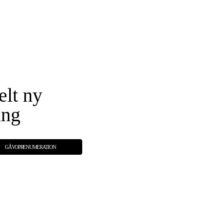
elt ny
ing
GÅVOPRENUMERATION