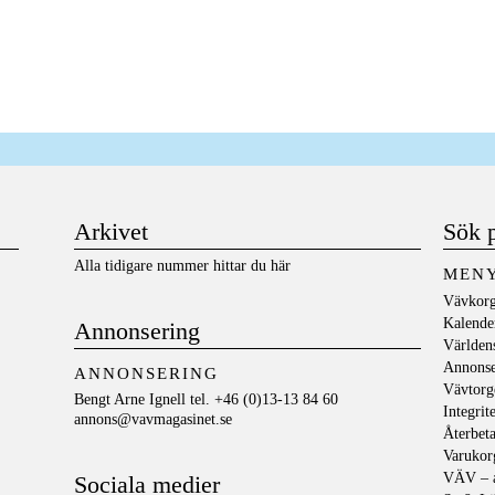
Arkivet
Sök 
Alla tidigare nummer hittar du här
MEN
Vävkorg
Kalende
Annonsering
Världen
Annons
ANNONSERING
Vävtorg
Bengt Arne Ignell tel. +46 (0)13-13 84 60
Integrit
annons@vavmagasinet.se
Återbeta
Varukor
VÄV – a
Sociala medier