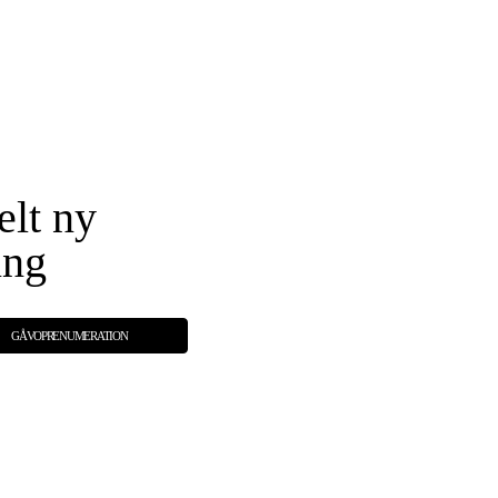
elt ny
ing
GÅVOPRENUMERATION