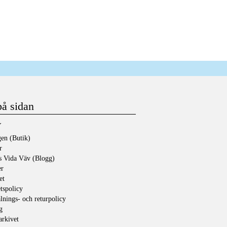
på sidan
Y
en (Butik)
r
s Vida Väv (Blogg)
er
et
etspolicy
lnings- och returpolicy
g
rkivet