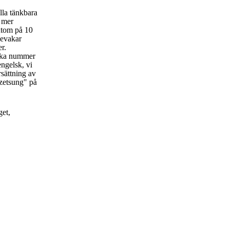
lla tänkbara
t mer
utom på 10
bevakar
er.
rka nummer
engelsk, vi
rsättning av
zetsung" på
get,