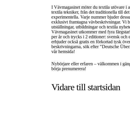
I Vävmagasinet möter du textila utövare i a
textila tekniker, från det traditionella till de
experimentella. Varje nummer bjuder dess
exklusivt framtagna vävbeskrivningar. Vi 
utställningar, utbildningar och textila nyhet
Vävmagasinet utkommer med fyra färgsta
per år och trycks i 2 editioner: svensk och 
erbjuder också gratis en förkortad tysk öve
beskrivningarna, sök efter "Deutsche Über
vår hemsida!
Nybörjare eller erfaren – välkommen i gän
börja prenumerera!
Vidare till
startsidan